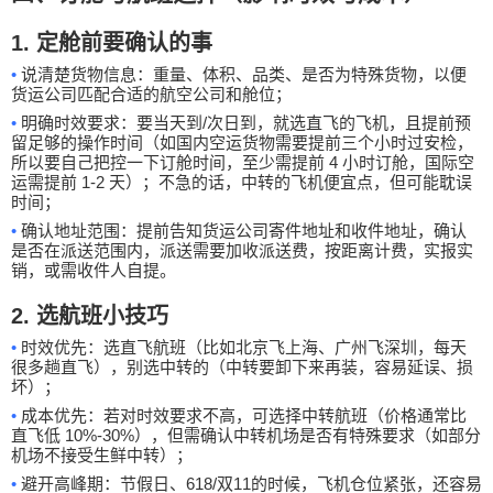
1.
定
舱
前要确认的事
•
说清楚货物信息：重量、体积、品类、是否为特殊货物，以便
货运公司匹配合适的航空公司和舱位；
•
/
明确时效要求：要当天到
次日到，就选直飞的飞机，且提前预
留足够的操作时间（如国内空运
货物需要提前三个小时过安检，
4
所以要自己把控一下订舱时间，至少
需提前
小时订舱，国际空
1-2
运需提前
天）；不急的话，中转的飞机便宜点，但可能耽误
时间；
•
确认地址范围：提前告知货运公司寄件地址和收件地址，确认
是否
在
派送范围
内
，
派送
需要加收派送费，
按距离计费，实报实
销，
或需收件人自提。
2.
选航班小技巧
•
时效优先：选直飞航班（比如北京飞上海、广州飞深圳，每天
很多趟直飞），别选中转的（中转要卸下来再装，容易延误、损
坏）；
•
成本优先：若对时效要求不高，可选择中转航班（价格通常比
10%-30%
直飞低
），但需确认中转机场是否有特殊要求（如部分
机场不接受
生鲜
中转）；
•
618/
11
避开高峰期：节假日、
双
的时候，飞机仓位紧张，还容易